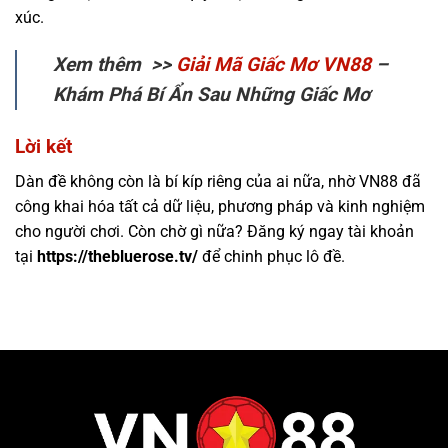
xúc.
Xem thêm >>
Giải Mã Giấc Mơ VN88
–
Khám Phá Bí Ẩn Sau Những Giấc Mơ
Lời kết
Dàn đề không còn là bí kíp riêng của ai nữa, nhờ VN88 đã
công khai hóa tất cả dữ liệu, phương pháp và kinh nghiệm
cho người chơi. Còn chờ gì nữa? Đăng ký ngay tài khoản
tại
https://thebluerose.tv/
để chinh phục lô đề.