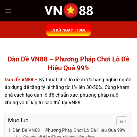
Bỏ
qua
nội
dung
CHƠI NGAY +188K
Dàn Đề VN88 – Phương Pháp Chơi Lô Đề
Hiệu Quả 99%
Dàn đề VN88
– Kỹ thuật chơi lô đề được hàng nghìn người
áp dụng để tăng tỷ lệ thắng từ 1% lên 30-50%. Cùng khám
phá cách tạo dàn lô đề chuẩn xác, phương pháp nuôi
khung và bí kíp từ cao thủ tại VN88.
Mục lục
Dàn Đề VN88 – Phương Pháp Chơi Lô Đề Hiệu Quả 99%
Cơ bản về dàn đề người chơi cần nắm