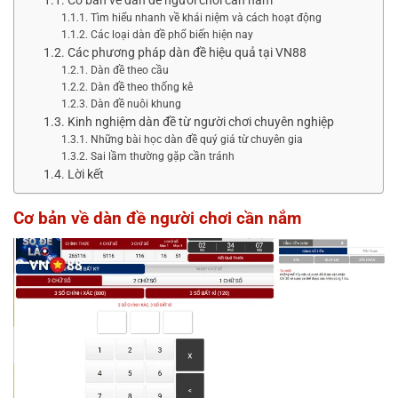
Tìm hiểu nhanh về khái niệm và cách hoạt động
Các loại dàn đề phổ biến hiện nay
Các phương pháp dàn đề hiệu quả tại VN88
Dàn đề theo cầu
Dàn đề theo thống kê
Dàn đề nuôi khung
Kinh nghiệm dàn đề từ người chơi chuyên nghiệp
Những bài học dàn đề quý giá từ chuyên gia
Sai lầm thường gặp cần tránh
Lời kết
Cơ bản về dàn đề người chơi cần nắm