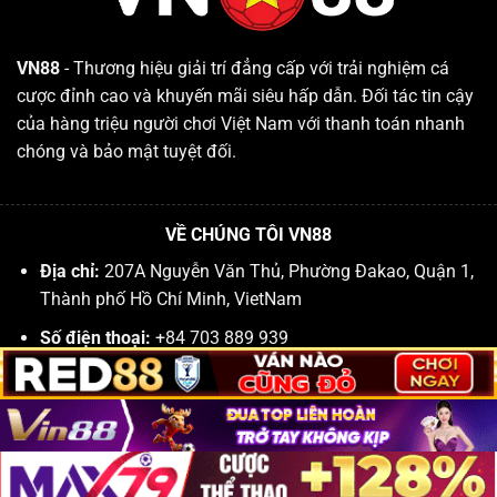
VN88
- Thương hiệu giải trí đẳng cấp với trải nghiệm cá
cược đỉnh cao và khuyến mãi siêu hấp dẫn. Đối tác tin cậy
của hàng triệu người chơi Việt Nam với thanh toán nhanh
chóng và bảo mật tuyệt đối.
VỀ CHÚNG TÔI VN88
Địa chỉ:
207A Nguyễn Văn Thủ, Phường Đakao, Quận 1,
Thành phố Hồ Chí Minh, VietNam
Số điện thoại:
+84 703 889 939
Website:
https://thebluerose.tv/
Email:
vn88christmas.support@gmail.com