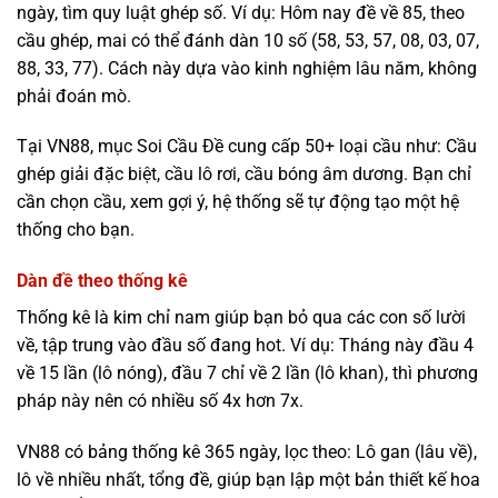
ngày, tìm quy luật ghép số. Ví dụ: Hôm nay đề về 85, theo
cầu ghép, mai có thể đánh dàn 10 số (58, 53, 57, 08, 03, 07,
88, 33, 77). Cách này dựa vào kinh nghiệm lâu năm, không
phải đoán mò.
Tại VN88, mục Soi Cầu Đề cung cấp 50+ loại cầu như: Cầu
ghép giải đặc biệt, cầu lô rơi, cầu bóng âm dương. Bạn chỉ
cần chọn cầu, xem gợi ý, hệ thống sẽ tự động tạo một hệ
thống cho bạn.
Dàn đề theo thống kê
Thống kê là kim chỉ nam giúp bạn bỏ qua các con số lười
về, tập trung vào đầu số đang hot. Ví dụ: Tháng này đầu 4
về 15 lần (lô nóng), đầu 7 chỉ về 2 lần (lô khan), thì phương
pháp này nên có nhiều số 4x hơn 7x.
VN88 có bảng thống kê 365 ngày, lọc theo: Lô gan (lâu về),
lô về nhiều nhất, tổng đề, giúp bạn lập một bản thiết kế hoa