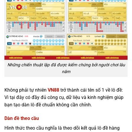
Những chiến thuật lập đã được kiểm chứng bởi người chơi lâu
năm
Không phải tự nhiên
VN88
trở thành cái tên số 1 về lô đề:
Vì tại đây có đầy đủ công cụ, dữ liệu và kinh nghiệm giúp
bạn tạo dàn lô đề chuẩn không cần chỉnh.
Dàn đề theo cầu
Hình thức theo cầu nghĩa là theo dõi kết quả lô đề hàng