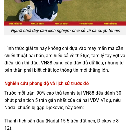
Người chơi dày dặn kinh nghiệm chia sẻ về cá cược tennis
Hình thức giải trí này không chỉ dựa vào may mắn mà cần
chiến thuật bài bản, am hiểu cả về thể lực, tâm lý tay vợt và
điều kiện thi đấu. VN88 cung cấp đầy đủ dữ liệu, nhưng tự
bản thân phải biết chắt lọc thông tin mới thắng lớn.
Nghiên cứu phong độ và lịch sử trước đó
Trước mỗi trận, 90% cao thủ tennis tại VN88 đều dành 30
phút phân tích 5 trận gần nhất của cả hai VĐV. Ví dụ, nếu
Nadal chuẩn bị gặp Djokovic, hãy xem:
Thành tích sân đấu (Nadal 15-5 trên đất nện, Djokovic 8-
12).