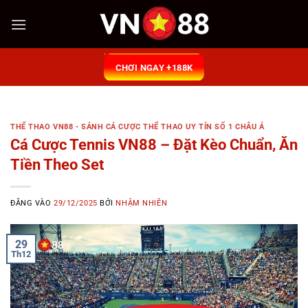
Bỏ
qua
nội
dung
CHƠI NGAY +188K
THỂ THAO VN88 - SẢNH CÁ CƯỢC THỂ THAO UY TÍN SỐ 1 CHÂU Á
Cá Cược Tennis VN88 – Đặt Kèo Chuẩn, Ăn
Tiền Theo Set
ĐĂNG VÀO
29/12/2025
BỞI
NHẬM NHIÊN
29
Th12