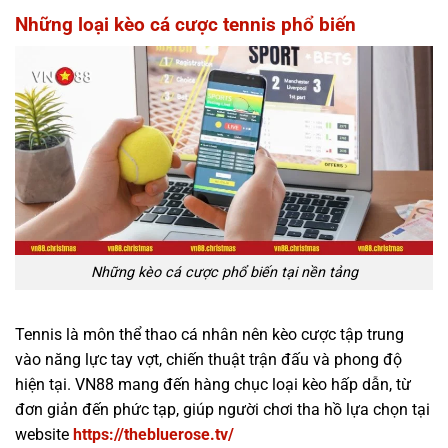
Những loại kèo cá cược tennis phổ biến
Những kèo cá cược phổ biến tại nền tảng
Tennis là môn thể thao cá nhân nên kèo cược tập trung
vào năng lực tay vợt, chiến thuật trận đấu và phong độ
hiện tại. VN88 mang đến hàng chục loại kèo hấp dẫn, từ
đơn giản đến phức tạp, giúp người chơi tha hồ lựa chọn tại
website
https://thebluerose.tv/