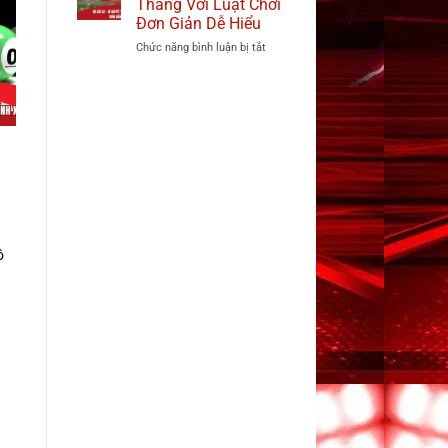
Thắng Với Luật Chơi
Từng
VN88
Đơn Giản Dễ Hiểu
Giây
Dễ
Chức năng bình luận bị tắt
ở
Dàng
Đá
Hơn
Gà
Với
C2
Chia
–
Sẻ
Bí
Từ
Quyết
Chuyên
Thắng
Gia
Với
Cá
Luật
Cược
Chơi
Đơn
Giản
ô
Dễ
Hiểu