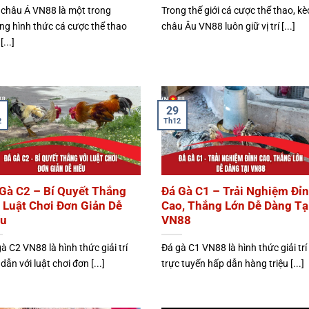
 châu Á VN88 là một trong
Trong thế giới cá cược thể thao, kè
ng hình thức cá cược thể thao
châu Âu VN88 luôn giữ vị trí [...]
[...]
29
2
Th12
Gà C2 – Bí Quyết Thắng
Đá Gà C1 – Trải Nghiệm Đỉ
 Luật Chơi Đơn Giản Dễ
Cao, Thắng Lớn Dễ Dàng Tạ
ểu
VN88
à C2 VN88 là hình thức giải trí
Đá gà C1 VN88 là hình thức giải trí
dẫn với luật chơi đơn [...]
trực tuyến hấp dẫn hàng triệu [...]