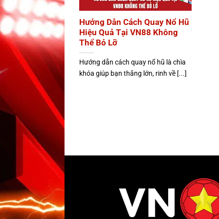
Hướng Dẫn Cách Quay Nổ Hũ
Hiệu Quả Tại VN88 Không
Thể Bỏ Lỡ
Hướng dẫn cách quay nổ hũ là chìa
khóa giúp bạn thắng lớn, rinh về [...]