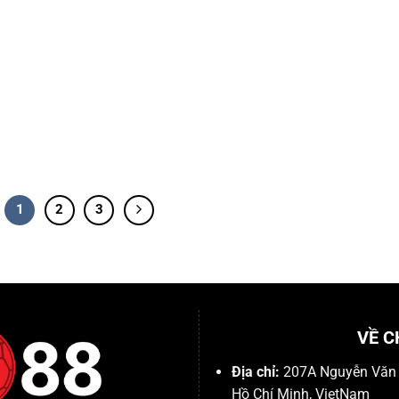
1
2
3
VỀ C
Địa chỉ:
207A Nguyễn Văn 
Hồ Chí Minh, VietNam